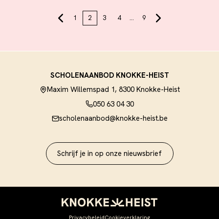
1
2
3
4
…
9
SCHOLENAANBOD KNOKKE-HEIST
Maxim Willemspad 1, 8300 Knokke-Heist
050 63 04 30
scholenaanbod@knokke-heist.be
Schrijf je in op onze nieuwsbrief
Privacybeleid
Cookieverklaring