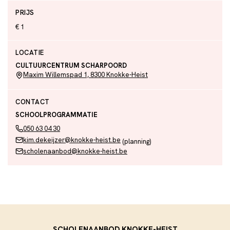
PRIJS
€ 1
LOCATIE
CULTUURCENTRUM SCHARPOORD
Maxim Willemspad 1, 8300 Knokke-Heist
CONTACT
SCHOOLPROGRAMMATIE
050 63 04 30
kim.dekeijzer@knokke-heist.be
(planning)
scholenaanbod@knokke-heist.be
SCHOLENAANBOD KNOKKE-HEIST