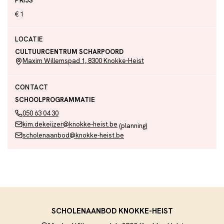
PRIJS
€ 1
LOCATIE
CULTUURCENTRUM SCHARPOORD
Maxim Willemspad 1, 8300 Knokke-Heist
CONTACT
SCHOOLPROGRAMMATIE
050 63 04 30
kim.dekeijzer@knokke-heist.be
(planning)
scholenaanbod@knokke-heist.be
SCHOLENAANBOD KNOKKE-HEIST