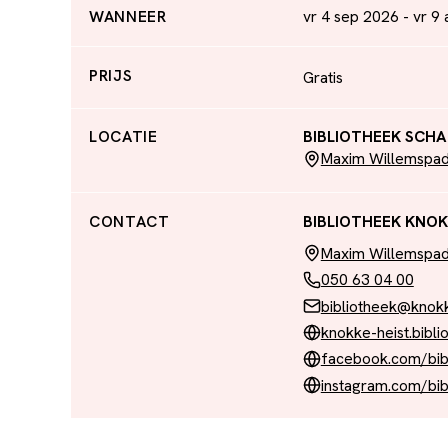
WANNEER
vr 4 sep 2026 - vr 9
PRIJS
Gratis
LOCATIE
BIBLIOTHEEK SCH
Maxim Willemspad
CONTACT
BIBLIOTHEEK KNOK
Maxim Willemspad
050 63 04 00
bibliotheek@knokk
knokke-heist.bibli
facebook.com/bib
instagram.com/bib