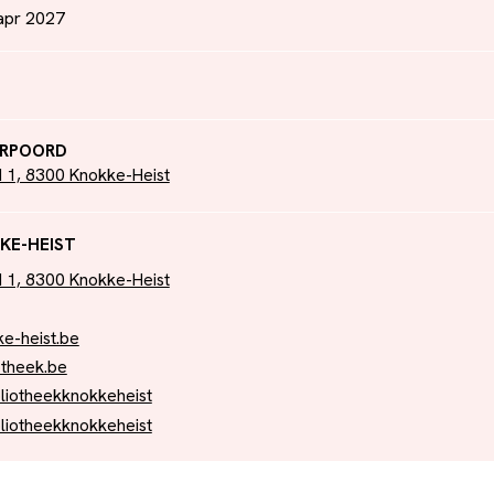
 apr 2027
ARPOORD
 1, 8300 Knokke-Heist
KE-HEIST
 1, 8300 Knokke-Heist
e-heist.be
otheek.be
liotheekknokkeheist
liotheekknokkeheist